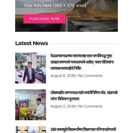
Your Ads Here (365 x 270 area)
PURCHASE NOW
Latest News
देऊळगावगाडाच्या सरपंचासह सात जणांविरुद्ध गुन्हा
दाखल करण्याचे न्यायालयाचे आदेश; यवत पोलिसांना
तात्काळ कारवाईचे निर्देश
August 6, 2026
No Comments
लोकशाहीर अण्णाभाऊ साठे जयंतीनिमित्त ॲड. खंडागळे
यांना ‘विधिरत्न पुरस्कार
August 2, 2026
No Comments
SIR कामामुळे विद्यार्थ्यांच्या शिक्षणावर परिणाम होण्याची