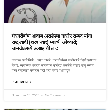
गोरगरीबांचा आवाज असलेल्या नासीर सय्यद यांना
राष्ट्रवादी (शरद पवार) पक्षाची उमेदवारी;
जामखेडमध्ये उत्साहाची लाट
जामखेड प्रतिनिधी : अमृत कारंडे. गोरगरीबांच्या मदतीसाठी नेहमी पुढाकार
घेणारे, सामाजिक क्षेत्रात सातत्याने कार्यरत असलेले नासीर चाचू सय्यद
यांना राष्ट्रवादी काँग्रेस पार्टी शरद पवार पक्षाकडून
READ MORE »
November 20, 2025
No Comments