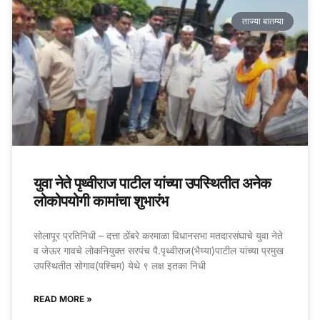
ताज्या बातम्या
युवा नेते पृथ्वीराज पाटील यांच्या उपस्थितीत अनेक
लोकोपयोगी कामांचा शुभारंभ
सोलापूर प्रतिनिधी – दत्ता ठोंबरे करमाळा विधानसभा मतदारसंघाचे युवा नेते
व जेऊर गावचे लोकनियुक्त सरपंच पै.पृथ्वीराज(भैय्या)पाटील यांच्या प्रमुख
उपस्थितीत सोगाव(पश्चिम) येथे ९ लक्ष इतका निधी
READ MORE »