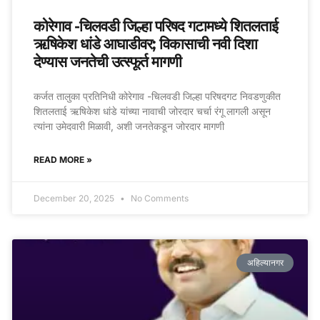
कोरेगाव -चिलवडी जिल्हा परिषद गटामध्ये शितलताई
ऋषिकेश धांडे आघाडीवर; विकासाची नवी दिशा
देण्यास जनतेची उत्स्फूर्त मागणी
कर्जत तालुका प्रतिनिधी कोरेगाव -चिलवडी जिल्हा परिषदगट निवडणुकीत
शितलताई ऋषिकेश धांडे यांच्या नावाची जोरदार चर्चा रंगू लागली असून
त्यांना उमेदवारी मिळावी, अशी जनतेकडून जोरदार मागणी
READ MORE »
December 20, 2025
No Comments
अहिल्यानगर