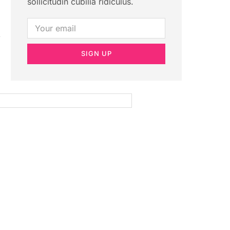
sollicitudin cubilia ridiculus.
SIGN UP
e