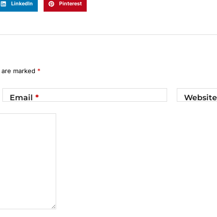
LinkedIn
Pinterest
s are marked
*
Email
*
Websit