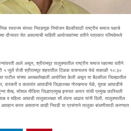
थानिक स्वराज्य संस्था निवडणूक नियोजन बैठकीसाठी राष्ट्रीय समाज पक्षाचे
्या दौऱ्यावर येत असल्याची माहिती आयोजकांच्या वतीने पत्रकार परिषदेमध्ये
िन्यांवरती आले असून, श्रीरामपूर तालुक्यातील राष्ट्रीय समाज पक्षाच्या वतीने
वारी ५ जुलै रोजी श्रीरामपूर शहरातील टिळक वाचनालय येथे सकाळी १०:३०
जित पाटील यांच्या अध्यक्षतेखाली आयोजित केली असून या बैठकीला जिल्ह्यातील
 खेमनर, वारकरी व कलावंत आघाडीचे जिल्हाध्यक्ष गोरखनाथ येळे, युवक आघाडीचे
मुन्ना शेख, सोशल मीडिया जिल्हाप्रमुख इनायत अत्तार यांची प्रमुख उपस्थिती
ाळ व महिला आघाडी तालुकाध्यक्षा सौ.वंदना आढाव यांनी दिली. तालुक्यातील
याचे आवहान करत असताना काही निवडी या प्रसंगाने तालुका बांधणीसाठी करण्यात