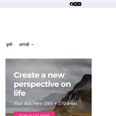
कृषी
आणखी
Create a new
perspective on
life
Your Ads Here (365 x 270 area)
PURCHASE NOW