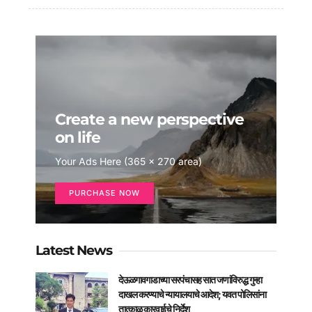
Create a new perspective
on life
Your Ads Here (365 x 270 area)
PURCHASE NOW
Latest News
देऊळगावगाडाच्या सरपंचासह सात जणांविरुद्ध गुन्हा
दाखल करण्याचे न्यायालयाचे आदेश; यवत पोलिसांना
तात्काळ कारवाईचे निर्देश