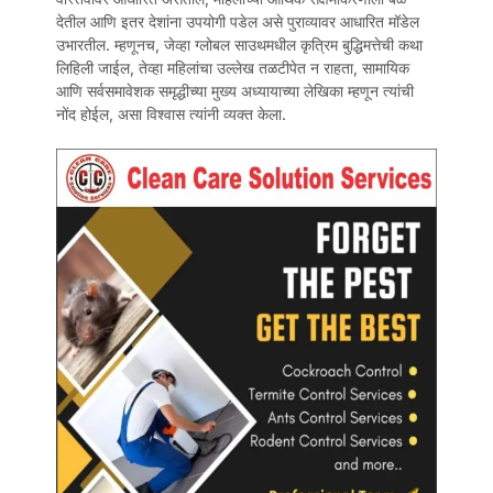
देतील आणि इतर देशांना उपयोगी पडेल असे पुराव्यावर आधारित मॉडेल
उभारतील. म्हणूनच, जेव्हा ग्लोबल साउथमधील कृत्रिम बुद्धिमत्तेची कथा
लिहिली जाईल, तेव्हा महिलांचा उल्लेख तळटीपेत न राहता, सामायिक
आणि सर्वसमावेशक समृद्धीच्या मुख्य अध्यायाच्या लेखिका म्हणून त्यांची
नोंद होईल, असा विश्वास त्यांनी व्यक्त केला.