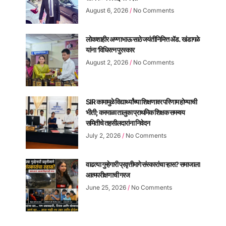
August 6, 2026
No Comments
लोकशाहीर अण्णाभाऊ साठे जयंतीनिमित्त ॲड. खंडागळे
यांना ‘विधिरत्न पुरस्कार
August 2, 2026
No Comments
SIR कामामुळे विद्यार्थ्यांच्या शिक्षणावर परिणाम होण्याची
भीती; करमाळा तालुका प्राथमिक शिक्षक समन्वय
समितीचे तहसीलदारांना निवेदन
July 2, 2026
No Comments
वाढत्या गुन्हेगारी प्रवृत्तीमागे संस्कारांचा ऱ्हास? समाजाला
आत्मपरीक्षणाची गरज
June 25, 2026
No Comments