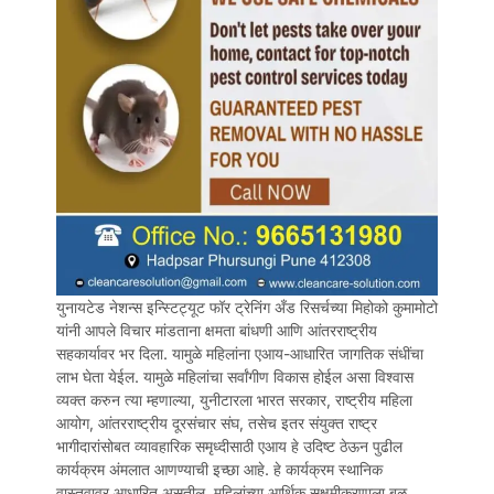
युनायटेड नेशन्स इन्स्टिट्यूट फॉर ट्रेनिंग अँड रिसर्चच्या मिहोको कुमामोटो
यांनी आपले विचार मांडताना क्षमता बांधणी आणि आंतरराष्ट्रीय
सहकार्यावर भर दिला. यामुळे महिलांना एआय-आधारित जागतिक संधींचा
लाभ घेता येईल. यामुळे महिलांचा सर्वांगीण विकास होईल असा विश्वास
व्यक्त करुन त्या म्हणाल्या, युनीटारला भारत सरकार, राष्ट्रीय महिला
आयोग, आंतरराष्ट्रीय दूरसंचार संघ, तसेच इतर संयुक्त राष्ट्र
भागीदारांसोबत व्यावहारिक समृध्दीसाठी एआय हे उदिष्ट ठेऊन पुढील
कार्यक्रम अंमलात आणण्याची इच्छा आहे. हे कार्यक्रम स्थानिक
वास्तवावर आधारित असतील, महिलांच्या आर्थिक सक्षमीकरणाला बळ