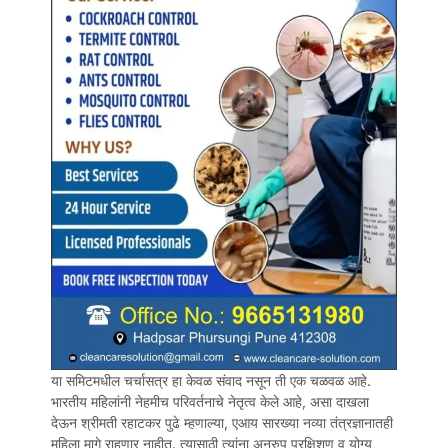
या समिटमधील चर्चासत्र हा केवळ संवाद नसून ती एक चळवळ आहे.
भारतीय महिलांनी नेहमीच परिवर्तनाचे नेतृत्व केले आहे, असा दाखला
देऊन श्रीमती रहाटकर पुढे म्हणाल्या, एआय सारख्या नव्या तंत्रज्ञानातही
महिला मागे राहणार नाहीत. त्यासाठी त्यांना अनुरुप प्रक्षिशण व योग्य