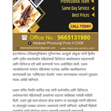
इंटरनॅशनल टेलिकम्युनिकेशन युनियनच्या अत्सुको ओकुडा यांनी द्वितीय
आणि तृतीय शहरांमधील महिलांसाठी डिजिटल समावेशकता वाढवण्याची
आणि डिजिटल दरी कमी करण्याची गरज अधोरेखित केली. एआय
नवसंशोधनाचे रूपांतर महिलांच्या प्रत्यक्ष आर्थिक सक्षमीकरणात
करण्यासाठी एक ‘प्रॅक्टिकल रोडमॅप’ तयार करण्याबाबत भारताने पुढाकार
घ्यावा असेही सांगितले.
एआय संगीत निर्माते कार्तिक शाह यांनी सर्जनशील आणि डिजिटल
अर्थव्यवस्थेत महिलांसाठी असलेल्या वाढत्या संधींबाबत यावेळी माहिती
दिली. एआय मुळे कला क्षेत्रात होऊ शकणा-या बदलामुळे त्यांनी महिलांना
या तंत्रामुळे पाठबळ लाभणार असल्याचे त्यांनी सांगितले. श्रीमती मिहोको
कुमामोटो यांनी मॉडरेटर म्हणून सत्राची जबाबदारी सााभाळली.