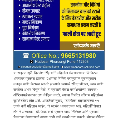
या सत्रात श्री. ब्रिजेश सिंह यांनी महिलांना भेडसावणाऱ्या डिजिटल
धोक्यांवर प्रकाश टाकला. एआयची निर्मिती प्रामुख्याने पुरुषप्रधान
मजकूर आणि डेटाच्या आधारे झाल्याने त्यामध्ये संवेदनशीलता, न्याय आणि
समतेचा अभाव दिसून येतो. ही प्रणाली केवळ कार्यक्षमतेच्या ‘हायपर-
ऑप्टिमायझेशन’वर लक्ष केंद्रित करते, ज्याचा विपरित परिणाम महिलांच्या
सुरक्षिततेवर होत आहे. आकडेवारीनुसार, ‘डीपफेक’ तंत्रज्ञानाच्या ९१
टक्के बळी महिलाच आहेत, जे अत्यंत धक्कादायक आहे. महिलांविरोधात
होणारे अत्याचार, डीपफेकसारखे प्रकार यावर निश्चित आणि प्रभावी
नियंत्रण ठेवण्यासाठी आपण काही बाबी नक्की करु शकतो. सोशल मीडिया