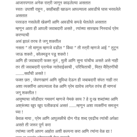
आजारपणात अनेक रात्री जागून काढलेल्या असतात
स्वतः उपाशी राहून , काहीबाही खाऊन आपल्याला आवडीचे घास भरवलेले
असतात
परवडत नसलेली खेळणी आणि आवडीचे कपडे घेतलेले असतात
म्हणून आता ही आपली जवाबदारी असते , त्यांच्या सारखच निस्वार्थ प्रेम
करण्याची
असं झालं तरच ते जगू शकतील
नसता ” तो माणूस म्हणजे वडील ” किंवा ” ती स्त्री म्हणजे आई ” तुटून
जाऊ शकते , कोलमडून पडू शकते !
आणि ही जवाबदारी फक्त मुलं , मुली आणि सुना यांचीच असते असे नाही
तर ती जवाबदारी प्रत्येक नातेवाईकाची , परिचिताची , मित्र मैत्रिणींची
…….सर्वांची असते !
फक्त छत , जेवणखाणं आणि सुविधा देऊन ही जबाबदारी संपत नाही तर
अशा व्यक्तींना आपल्याला वेळ आणि प्रेम द्यावेच लागेल तरंच ही माणसं
जगू शकतील !
आयुष्याचा जोडीदार गमावणं म्हणजे नेमकं काय ? हे दुःख शब्दांच्या आणि
अश्रूंच्या खूप खूप पलीकडचं असतं ……म्हणून अशा व्यक्तींना समजून
घ्या !
केवळ माया , प्रेम आणि आपुलकीचे दोन गोड शब्द एवढीच त्यांची अपेक्षा
असते ती जरूर पूर्ण करा
त्यांच्या जागी आपण आहोत अशी कल्पना करा आणि त्यांना वेळ द्या !