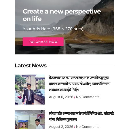
Create a new perspective
on life
Your Ads Here (365 x 270 area)
PURCHASE NOW
Latest News
देऊळगावगाडाच्या सरपंचासह सात जणांविरुद्ध गुन्हा
दाखल करण्याचे न्यायालयाचे आदेश; यवत पोलिसांना
तात्काळ कारवाईचे निर्देश
August 6, 2026
No Comments
लोकशाहीर अण्णाभाऊ साठे जयंतीनिमित्त ॲड. खंडागळे
यांना ‘विधिरत्न पुरस्कार
August 2, 2026
No Comments